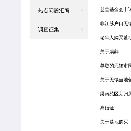
慈善基金会申
热点问题汇编
非江苏户口无
调查征集
老年人购买墓
关于殡葬
尊敬的无锡市
关于无锡当地
梁南苑区划归
离婚证
关于墓地购买