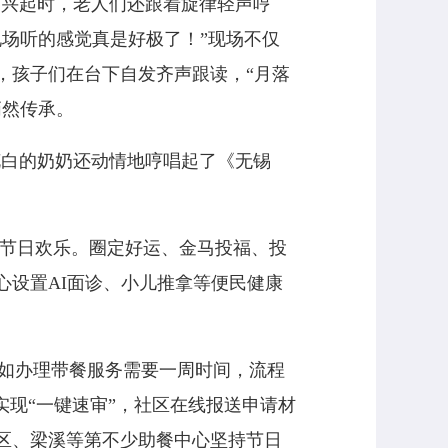
到兴起时，老人们还跟着旋律轻声哼
现场听的感觉真是好极了！
”
现场不仅
，孩子们在台下自发齐声跟读，
“
月落
悄然传承。
花白的奶奶还动情地哼唱起了《无锡
享节日欢乐。圈定好运、金马投福、投
心设置
AI
面诊、小儿推拿等便民健康
。如办理带餐服务需要一周时间，流程
实现“一键速审”，社区在线报送申请材
区、梁溪等第不少助餐中心坚持节日