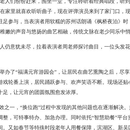
老人们纷纷赶来，围坐一堂，专注聆听着经典唱段，听
在家里就喜欢听听曲子，现在评弹演员来到了家门口，
驻足参与，当表演者用软糯的苏州话朗诵《枫桥夜泊》时
稚嫩的声音与悠扬的曲艺相融，传统文脉在老少同乐中
人仍意犹未尽，拉着表演者周老师探讨曲目，一位头发
举办了“福满元宵游园会”，让居民在曲艺熏陶之后，尽
游戏轮番上演，居民踊跃参与、欢声笑语不断。现场还贴
十足，让元宵的团圆氛围愈发浓厚。
成效之一，“换位跑”过程中发现的其他问题也在逐渐解决
整，可特事特办、加急办理。同时依托“智慧助餐”平台
间。又如春节等特殊时段老年人用餐保障，滨湖区、新吴