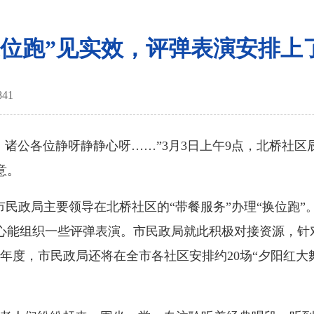
换位跑”见实效，评弹表演安排上
841
，诸公各位静呀静静心呀……”
3
月
3
日上午
9
点，北桥社区
意。
市民政局主要领导在北桥社区的
“
带餐服务
”
办理
“
换位跑
”
心能组织一些评弹表演。市民政局就此积极对接资源，针
年度，市民政局还将在全市各社区安排约
20
场
“
夕阳红大