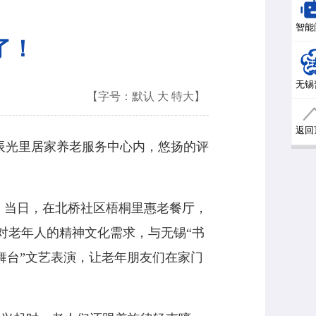
智能
了！
无锡
【字号：
默认
大
特大
】
返回
辰光里居家养老服务中心内，悠扬的评
。当日，在北桥社区梧桐里惠老餐厅，
对老年人的精神文化需求，与无锡
“
书
舞台
”
文艺表演，让老年朋友们在家门