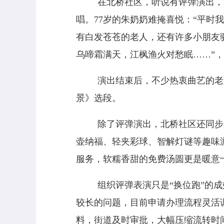
在北桥社区，听说有评弹演出，
唱。
77
岁的朱奶奶难掩喜悦：
“
平时我
有白发苍苍的老人，还有许多小朋友
乌啼霜满天，江枫渔火对愁眠
……”
，
演出结束后，不少热衷曲艺的老
景》选段。
除了评弹演出，北桥社区还同步
壶纳福、轻夹彩球、智解灯谜等趣味
服务，软糯香甜的免费汤圆更是暖意
组织评弹表演只是“换位跑”的
较长的问题，目前申请办理流程灵活调
料，街道及时审批，大幅压缩流转时