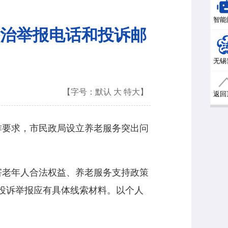
智能
治举报电话和投诉邮
无锡
【字号：
默认
大
特大
】
返回
作要求，市民政局设立养老服务突出问
害老年人合法权益、养老服务支持政策
投诉举报应有具体线索材料。以个人